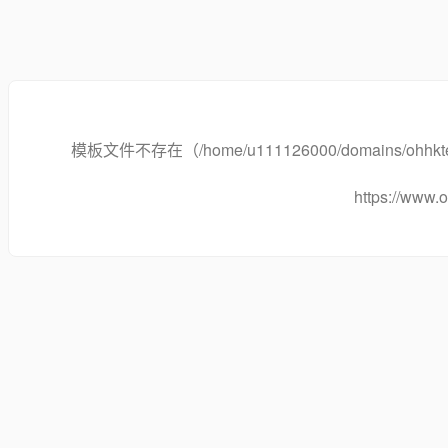
模板文件不存在（/home/u111126000/domains/ohhktech.co
https://www.